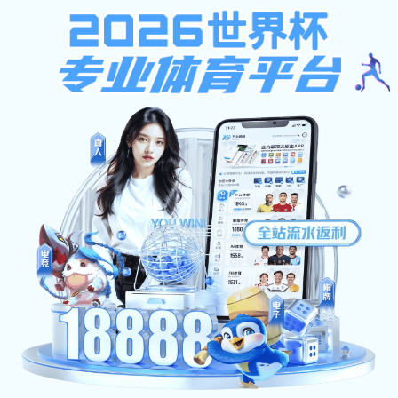
韦德体育
· 观赛体验
专业写手深...
长图生成，韦德...
检测 Root 环...
体育资讯
欧联故事
足球泪目
高新技术企业
数据洞察中心
数据揭秘
平台将的竞猜结果公示并支持申诉，韦德平台保
障公平性。
逆转奇迹