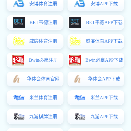
视频集锦
平台提供多语言界面与本地化赛程展示，韦德平台帮助不同
地区用户以熟悉的方式浏览相关资...
观赛
您身边的赛事管家
设备管理、登录记录、异地提醒，你的账户安全 韦
德平台 随时守护。